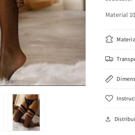
Portjart
Glamou
Material 1
Materia
Transp
Dimens
Instruc
Distribu