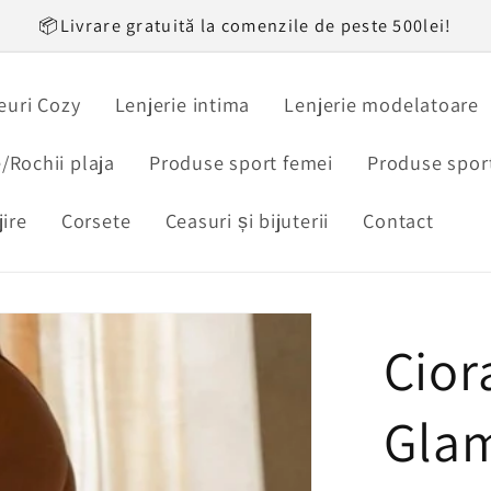
📦Livrare gratuită la comenzile de peste 500lei!
uri Cozy
Lenjerie intima
Lenjerie modelatoare
/Rochii plaja
Produse sport femei
Produse sport
jire
Corsete
Ceasuri și bijuterii
Contact
Cior
Gla