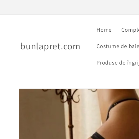
Salt la
conținut
Home
Comple
bunlapret.com
Costume de baie
Produse de îngri
Salt la
informațiile
despre
produs