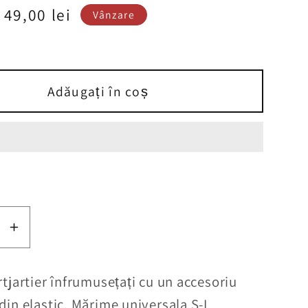
Preț
49,00 lei
Vânzare
redus
Adăugați în coș
ți
Creșteți
tea
cantitatea
pentru
rtjartier
înfrumusețați cu un accesoriu
Ciorapi
din elastic. Mărime universala S-L