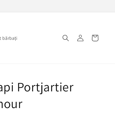
Conectați-
Coș
 bărbați
vă
api Portjartier
mour