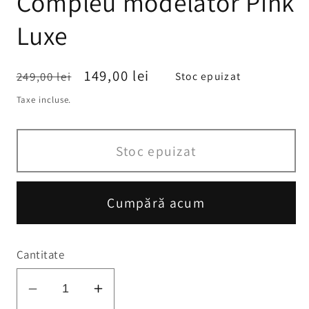
Compleu modelator Pink
Luxe
Preț
Preț
149,00 lei
249,00 lei
Stoc epuizat
obișnuit
redus
Taxe incluse.
Stoc epuizat
Cumpără acum
Cantitate
Reduceți
Creșteți