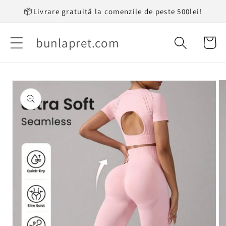
Salt la
📦Livrare gratuită la comenzile de peste 500lei!
conținut
bunlapret.com
Coș
Salt la
informațiile
despre
produs