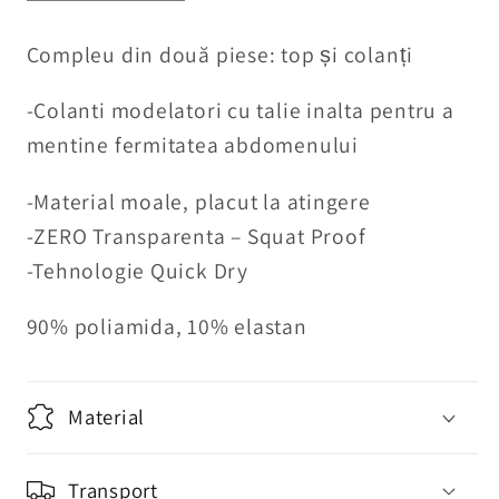
cantitatea
cantitatea
pentru
pentru
Compleu din două piese: top și colanți
Compleu
Compleu
modelator
modelator
-Colanti modelatori cu talie inalta pentru a
Pink
Pink
mentine fermitatea abdomenului
Luxe
Luxe
-Material moale, placut la atingere
-ZERO Transparenta – Squat Proof
-Tehnologie Quick Dry
90% poliamida, 10% elastan
Material
Transport