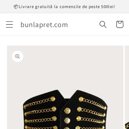
Salt la
📦Livrare gratuită la comenzile de peste 500lei!
conținut
bunlapret.com
Coș
Salt la
informațiile
despre
produs