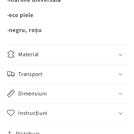
Corset
Corset
Chair
Chair
-eco piele
negru,
negru,
rosu
rosu
-negru, roșu
Material
Transport
Dimensiuni
Instrucțiuni
Distribuie