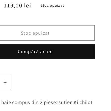
Preț
119,00 lei
Stoc epuizat
redus
Stoc epuizat
Cumpără acum
ți
Creșteți
tea
cantitatea
pentru
baie compus din 2 piese: sutien și chilot
m
Costum