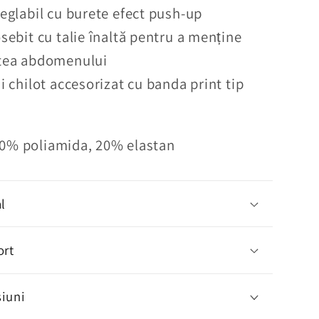
de
reglabil cu burete efect push-up
baie
sebit cu talie înaltă pentru a menține
din
tea abdomenului
2
piese
i chilot accesorizat cu banda print tip
Black
Panter
80% poliamida, 20% elastan
l
ort
iuni