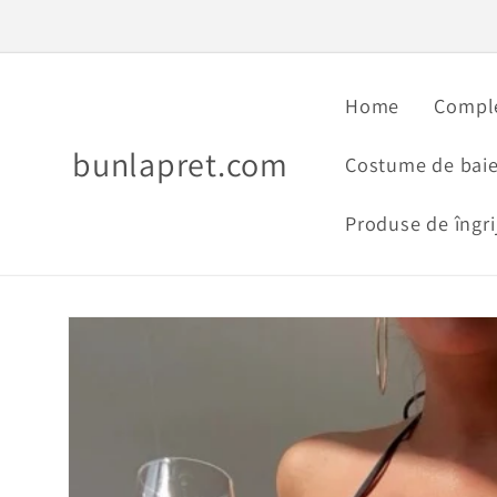
Salt la
conținut
Home
Comple
bunlapret.com
Costume de baie
Produse de îngri
Salt la
informațiile
despre
produs