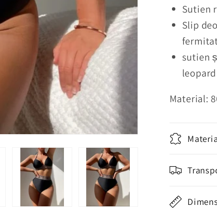
de
Sutien 
baie
Slip deo
din
fermita
2
piese
sutien ș
Black
leopard
Panter
Material: 
Materia
Transp
Dimens