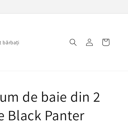
Conectați-
Coș
 bărbați
vă
um de baie din 2
e Black Panter