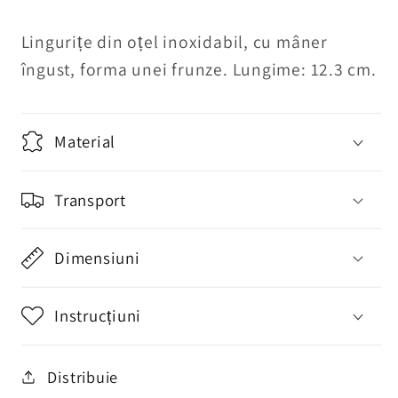
cantitatea
cantitatea
pentru
pentru
Lingurițe din oțel inoxidabil, cu mâner
Set
Set
îngust, forma unei frunze. Lungime: 12.3 cm.
6x
6x
lingurițe
lingurițe
Minimalist,
Minimalist,
Material
aurii,
aurii,
negre
negre
Transport
Dimensiuni
Instrucțiuni
Distribuie