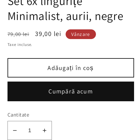
Set 6x lingurițe
Minimalist, aurii, negre
Preț
Preț
39,00 lei
79,00 lei
Vânzare
obișnuit
redus
Taxe incluse.
Adăugați în coș
Cumpără acum
Cantitate
Reduceți
Creșteți