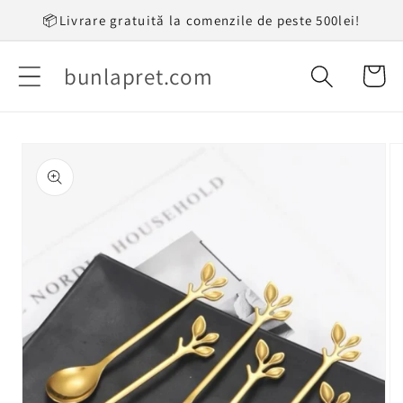
Salt la
📦Livrare gratuită la comenzile de peste 500lei!
conținut
bunlapret.com
Coș
Salt la
informațiile
despre
produs